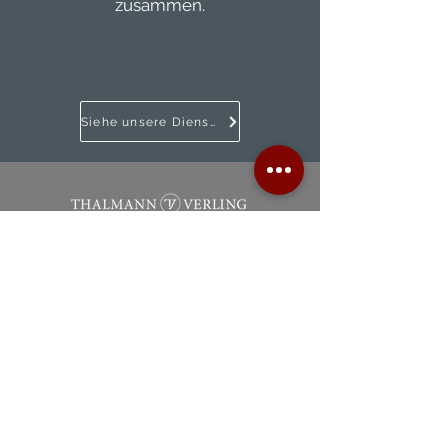
zusammen.
Siehe unsere Dienstleistungen
info@thalmann-verling.com
+423 237 60 40
Landstrasse 310 | 9495 Triesen
Fürstentum Liechtenstein