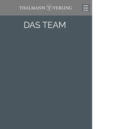
DAS TEAM
Remo Thalmann
Annemarie Verling
Gründungspartner
Gründungspartnerin
Gian-Luca Thalmann
Maximilian Grabherr
Geschäftsleitung
Geschäftsleitung