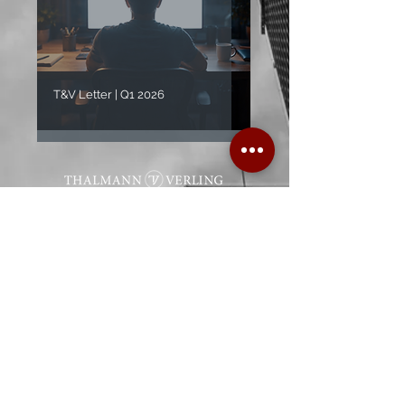
T&V Letter | Q1 2026
info@thalmann-verling.com
+423 237 60 40
Landstrasse 310 | 9495 Triesen
Fürstentum Liechtenstein