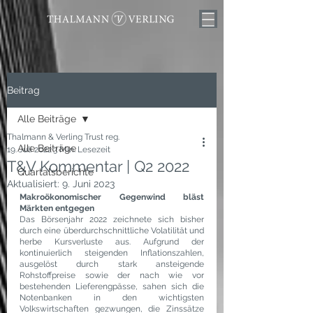
Beitrag
Alle Beiträge
Thalmann & Verling Trust reg.
Alle Beiträge
19. Juli 2022
3 Min. Lesezeit
T&V Kommentar | Q2 2022
Quartalsberichte
Aktualisiert:
9. Juni 2023
Makroökonomischer Gegenwind bläst 
Märkten entgegen
Das Börsenjahr 2022 zeichnete sich bisher 
durch eine überdurchschnittliche Volatilität und 
herbe Kursverluste aus. Aufgrund der 
kontinuierlich steigenden Inflationszahlen, 
ausgelöst durch stark ansteigende 
Rohstoffpreise sowie der nach wie vor 
bestehenden Lieferengpässe, sahen sich die 
Notenbanken in den wichtigsten 
Volkswirtschaften gezwungen, die Zinssätze 