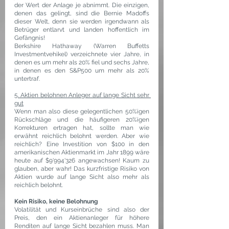
der Wert der Anlage je abnimmt. Die einzigen, 
denen das gelingt, sind die Bernie Madoffs 
dieser Welt, denn sie werden irgendwann als 
Betrüger entlarvt und landen hoffentlich im 
Gefängnis!
Berkshire Hathaway (Warren Buffetts 
Investmentvehikel) verzeichnete vier Jahre, in 
denen es um mehr als 20% fiel und sechs Jahre, 
in denen es den S&P500 um mehr als 20% 
untertraf.
5. Aktien belohnen Anleger auf lange Sicht sehr 
gut
Wenn man also diese gelegentlichen 50%igen 
Rückschläge und die häufigeren 20%igen 
Korrekturen ertragen hat, sollte man wie 
erwähnt reichlich belohnt werden. Aber wie 
reichlich? Eine Investition von $100 in den 
amerikanischen Aktienmarkt im Jahr 1899 wäre 
heute auf $9'994'326 angewachsen! Kaum zu 
glauben, aber wahr! Das kurzfristige Risiko von 
Aktien wurde auf lange Sicht also mehr als 
reichlich belohnt.
Kein Risiko, keine Belohnung
Volatilität und Kurseinbrüche sind also der 
Preis, den ein Aktienanleger für höhere 
Renditen auf lange Sicht bezahlen muss. Man 