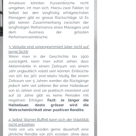
Amateure könnten Kurseinbrüche nicht 
umgehen, irrt man sich. Hierzu zwei Fakten: (1) 
Selbst bei den langfristig erfolgreichsten 
Managern gibt es grosse Rückschläge. (2) Es 
gibt keinen Zusammenhang zwischen der 
langfristigen Performance eines Managers und 
dem Ausmass der grössten 
Performanceeinbrüche.
3. Verluste sind vorprogrammiert (aber nicht auf 
lange Sicht)
Wenn man in der Geschichte bis 1900 
zurückgeht, kann man sofort sehen, dass 
Aktienmärkte in einem Zeitraum von einem 
Jahr unglaublich volatil sein können. Einbrüche 
von 10% bis 30% sind relativ häufig. Bei einem 
Zeitraum von 5 Jahren werden die Rückgänge 
jedoch sehr viel seltener. Bei einer Haltedauer 
von 10 Jahren sind sie praktisch inexistent und 
auf 20 Jahre gibt es keine Perioden mit 
negativen Erträgen. 
Fazit: Je länger die 
Haltedauer, desto grösser wird die 
Wahrscheinlichkeit einer positiven Rendite.
4. Selbst Warren Buffett kann sich der Volatilität 
nicht entziehen
Viele von uns würden gerne dauerhaft eine 
jährliche Rendite von 20% erzielen, ohne dass 