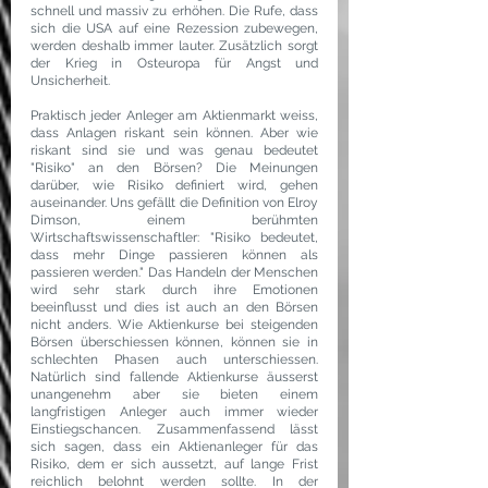
schnell und massiv zu erhöhen. Die Rufe, dass 
sich die USA auf eine Rezession zubewegen, 
werden deshalb immer lauter. Zusätzlich sorgt 
der Krieg in Osteuropa für Angst und 
Unsicherheit.
Praktisch jeder Anleger am Aktienmarkt weiss, 
dass Anlagen riskant sein können. Aber wie 
riskant sind sie und was genau bedeutet 
"Risiko" an den Börsen? Die Meinungen 
darüber, wie Risiko definiert wird, gehen 
auseinander. Uns gefällt die Definition von Elroy 
Dimson, einem berühmten 
Wirtschaftswissenschaftler: "Risiko bedeutet, 
dass mehr Dinge passieren können als 
passieren werden." Das Handeln der Menschen 
wird sehr stark durch ihre Emotionen 
beeinflusst und dies ist auch an den Börsen 
nicht anders. Wie Aktienkurse bei steigenden 
Börsen überschiessen können, können sie in 
schlechten Phasen auch unterschiessen. 
Natürlich sind fallende Aktienkurse äusserst 
unangenehm aber sie bieten einem 
langfristigen Anleger auch immer wieder 
Einstiegschancen. Zusammenfassend lässt 
sich sagen, dass ein Aktienanleger für das 
Risiko, dem er sich aussetzt, auf lange Frist 
reichlich belohnt werden sollte. In der 