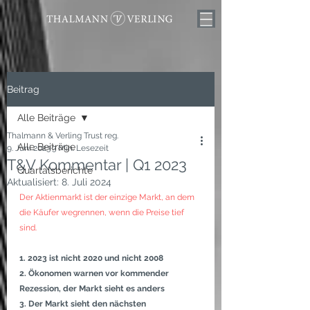
Beitrag
Alle Beiträge
Thalmann & Verling Trust reg.
Alle Beiträge
9. Juni 2023
3 Min. Lesezeit
T&V Kommentar | Q1 2023
Quartalsberichte
Aktualisiert:
8. Juli 2024
Der Aktienmarkt ist der einzige Markt, an dem 
die Käufer wegrennen, wenn die Preise tief 
sind.
1. 2023 ist nicht 2020 und nicht 2008
2. Ökonomen warnen vor kommender 
Rezession, der Markt sieht es anders
3. Der Markt sieht den nächsten 