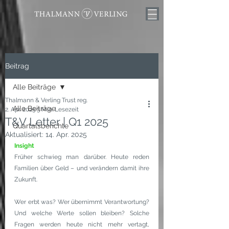
Beitrag
Alle Beiträge
Thalmann & Verling Trust reg.
Alle Beiträge
2. Apr. 2025
3 Min. Lesezeit
T&V Letter | Q1 2025
Quartalsberichte
Aktualisiert:
14. Apr. 2025
Insight
Früher schwieg man darüber. Heute reden 
Familien über Geld – und verändern damit ihre 
Zukunft.
Wer erbt was? Wer übernimmt Verantwortung? 
Und welche Werte sollen bleiben? Solche 
Fragen werden heute nicht mehr vertagt, 