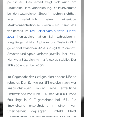
politischer Unsicherheit zeigt sich auch am 
Markt eine klare Verschiebung. Die Kursverluste 
bei den „glorreichen Sieben“ machen sichtbar, 
wie verletzlich eine einseitige 
Marktkonzentration sein kann – ein Risiko, das 
wir bereits im 
T&V Letter vom vierten Quartal 
2024
 thematisiert hatten. Seit Jahresbeginn 
2025 liegen Nvidia, Alphabet und Tesla in CHF 
gerechnet zwischen -20 % und –37 %, Microsoft, 
Amazon und Apple verloren jeweils über –13 %. 
Nur Meta hält sich mit –4 % etwas stabiler. Der 
S&P 500 notiert bei –6.6 %.
Im Gegensatz dazu zeigen sich andere Märkte 
robuster: Der Schweizer SPI erzielte nach vier 
anspruchsvollen Jahren eine erfreuliche 
Performance von rund +8 %, der STOXX Europe 
600 liegt in CHF gerechnet bei +6 %. Die 
Entwicklung unterstreicht: In einem von 
Unsicherheit geprägten Umfeld bleibt 