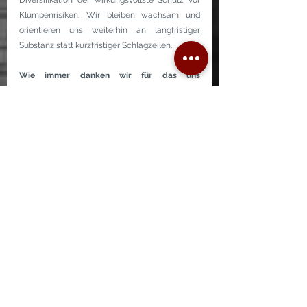
Diversifikation der wirkungsvollste Schutz vor 
Klumpenrisiken. 
Wir bleiben wachsam und 
orientieren uns weiterhin an langfristiger 
Substanz statt kurzfristiger Schlagzeilen.
Wie immer danken wir für das uns 
entgegengebrachte Vertrauen!
*Diese Mitteilung dient ausschliesslich 
Informations-zwecken und stellt weder 
eine persönliche Empfehlung noch eine 
unabhängige Finanzanalyse dar.
T&V Letter Q1 2025
.pdf
PDF herunterladen • 140KB