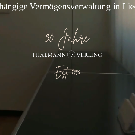
bhängige Vermögensverwaltung i
n
Lie