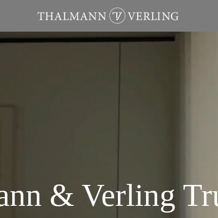
nn & Verling T
r