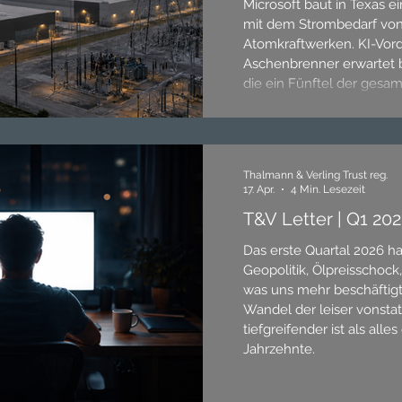
Microsoft baut in Texas 
mit dem Strombedarf von 
Atomkraftwerken. KI-Vor
Aschenbrenner erwartet b
die ein Fünftel der gesa
Stromproduktion verschli
strategischen Ressource, 
Öl im 20. Jahrhundert war
2026 zeigt, warum Strom
Thalmann & Verling Trust reg.
17. Apr.
4 Min. Lesezeit
T&V Letter | Q1 20
Das erste Quartal 2026 hat
Geopolitik, Ölpreisschoc
was uns mehr beschäftigt a
Wandel der leiser vonsta
tiefgreifender ist als alles
Jahrzehnte.