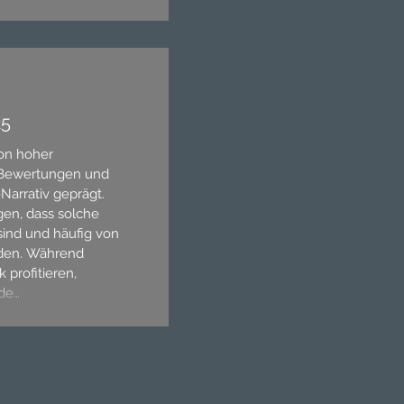
25
von hoher
 Bewertungen und
arrativ geprägt.
igen, dass solche
sind und häufig von
rden. Während
 profitieren,
ide
mporär ins
ig orientierte
daraus selektive
tfokus.