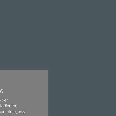
26
e der
odiert er,
er Intelligenz.