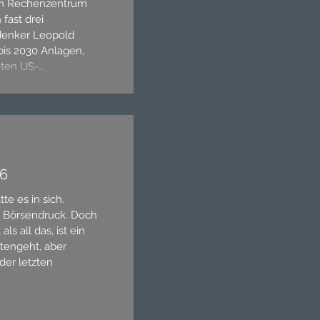
ein Rechenzentrum
fast drei
denker Leopold
is 2030 Anlagen,
mten US-
ngen. Strom wird zur
ähnlich wie es das
. Der T&V Letter Q2
 zum neuen Öl wird.
26
te es in sich.
k, Börsendruck. Doch
ls all das, ist ein
ttengeht, aber
 der letzten