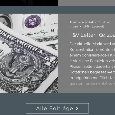
Thalmann & Verling Trust reg.
9. Jan.
3 Min. Lesezeit
T&V Letter | Q4 20
Der aktuelle Markt wird 
Konzentration, erhöhten
einem dominierenden KI-N
Historische Parallelen ze
Phasen selten dauerhaft 
Rotationen begleitet we
trendgetriebene Titel stark
geraten fundamental sol
Qualitätsunternehmen te
Hintertreffen. Für langfrist
Investoren ergeben sich 
Chancen abseits des Mark
Alle Beiträge