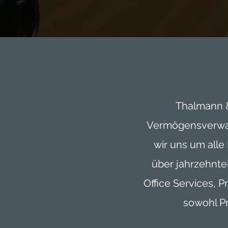
Thalmann &
Vermögensverwalt
wir uns um alle
über jahrzehnte
Office Services, 
sowohl Pr