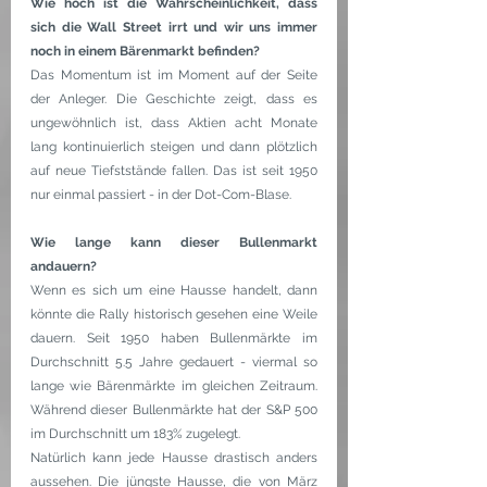
Wie hoch ist die Wahrscheinlichkeit, dass 
sich die Wall Street irrt und wir uns immer 
noch in einem Bärenmarkt befinden?
Das Momentum ist im Moment auf der Seite 
der Anleger. Die Geschichte zeigt, dass es 
ungewöhnlich ist, dass Aktien acht Monate 
lang kontinuierlich steigen und dann plötzlich 
auf neue Tiefststände fallen. Das ist seit 1950 
nur einmal passiert - in der Dot-Com-Blase.
Wie lange kann dieser Bullenmarkt 
andauern?
Wenn es sich um eine Hausse handelt, dann 
könnte die Rally historisch gesehen eine Weile 
dauern. Seit 1950 haben Bullenmärkte im 
Durchschnitt 5.5 Jahre gedauert - viermal so 
lange wie Bärenmärkte im gleichen Zeitraum. 
Während dieser Bullenmärkte hat der S&P 500 
im Durchschnitt um 183% zugelegt.
Natürlich kann jede Hausse drastisch anders 
aussehen. Die jüngste Hausse, die von März 